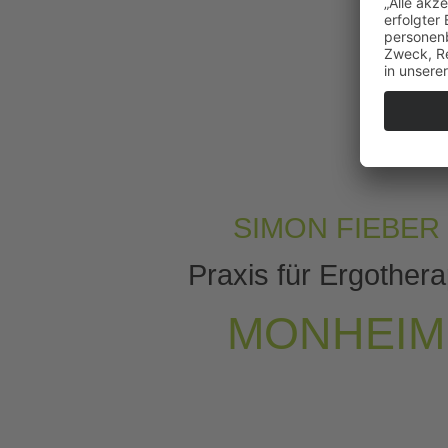
SIMON FIEBER
Praxis für Ergothera
MONHEIM