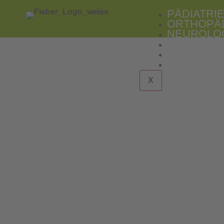
PÄDIATRI
ORTHOPÄ
NEUROLO
GERIATRI
PSYCHIAT
KONTAKT
X